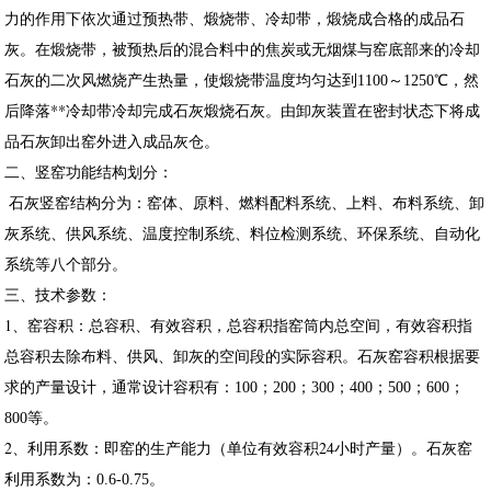
力的作用下依次通过预热带、煅烧带、冷却带，煅烧成合格的成品石
灰。在煅烧带，被预热后的混合料中的焦炭或无烟煤与窑底部来的冷却
石灰的二次风燃烧产生热量，使煅烧带温度均匀达到
，然
1100～1250℃
后降落**冷却带冷却完成石灰煅烧石灰。由卸灰装置在密封状态下将成
品石灰卸出窑外进入成品灰仓。
二、竖窑功能结构划分：
石灰竖窑结构分为：窑体、原料、燃料配料系统、上料、布料系统、卸
灰系统、供风系统、温度控制系统、料位检测系统、环保系统、自动化
系统等八个部分。
三、技术参数：
1、窑容积：总容积、有效容积，总容积指窑筒内总空间，有效容积指
总容积去除布料、供风、卸灰的空间段的实际容积。石灰窑容积根据要
求的产量设计，通常设计容积有：
100；200；300；400；500；600；
等。
800
2、利用系数：即窑的生产能力（单位有效容积24小时产量）。石灰窑
利用系数为：
0.6-0.75。