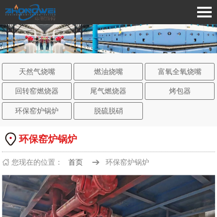
天然气烧嘴
燃油烧嘴
富氧全氧烧嘴
回转窑燃烧器
尾气燃烧器
烤包器
环保窑炉锅炉
脱硫脱硝
环保窑炉锅炉
您现在的
位置：
首页
环保窑炉锅炉