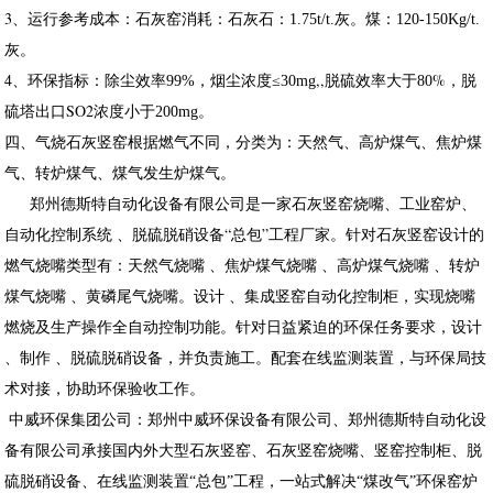
3、运行参考成本：石灰窑消耗：石灰石：
1.75t/t.灰。煤：120-150Kg/t.
灰。
4、环保指标：除尘效率
，烟尘浓度
,,脱硫效率大于
%，脱
99%
≤30mg
80
硫塔出口SO2浓度小于
200mg。
四、气烧石灰竖窑根据燃气不同，分类为：天然气、高炉煤气、焦炉煤
气、转炉煤气、煤气发生炉煤气。
郑州德斯特自动化设备有限公司是一家石灰竖窑烧嘴、工业窑炉、
自动化控制系统 、脱硫脱硝设备“总包”工程厂家。针对石灰竖窑设计的
燃气烧嘴类型有：天然气烧嘴 、焦炉煤气烧嘴 、高炉煤气烧嘴 、转炉
煤气烧嘴 、黄磷尾气烧嘴。设计 、集成竖窑自动化控制柜，实现烧嘴
燃烧及生产操作全自动控制功能。针对日益紧迫的环保任务要求，设计
、制作 、脱硫脱硝设备，并负责施工。配套在线监测装置，与环保局技
术对接，协助环保验收工作。
中威环保集团公司：郑州中威环保设备有限公司、郑州德斯特自动化设
备有限公司承接国内外大型石灰竖窑、石灰竖窑烧嘴、竖窑控制柜、脱
硫脱硝设备、在线监测装置“总包”工程，一站式解决“煤改气”环保窑炉