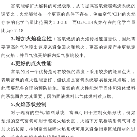
富氧能够扩大燃料的可燃极限，从而提高富氧烧嘴燃烧系统的
调节比，火焰能够在一个更宽的条件下存在，例如空气/CH4的火焰
存在的化学当量比范围为1.3-3.8，而O2/CH4火焰存在的化学当量
比为0.7-18
3.增加火焰稳定性：
富氧燃烧的火焰传播速度更快，因此需
要更高的气体喷出速度来避免回火和熄火，更高的速度产生更稳定
的火焰，并且气流受炉膛内烟气影响较小。
4.更好的点火性能
富氧的另一个优势是可在较低的温度下采用较少的能量点火，
表明富氧的点火性能更好，但缺点是富氧系统容易被无意点燃，因
此需要配备合理的预防措施。富氧的点火性能对于固体和液体燃料
的系统而言尤其重要，因为固液燃料比气体燃料难点燃。
5.火焰形状控制
对于现有的空气/燃料系统，富氧可用于控制火焰形状，例如
预混的空气富氧可用于缩短火焰长度，火焰下方氧枪喷射氧气可增
加火焰长度，控制
富氧烧嘴
火焰形状可用来避免指定区域耐材的过