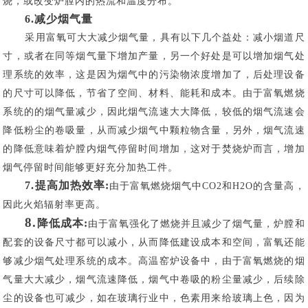
烧，或改变炉膛内的热流和温度分布。
6.减少烟气量
采用富氧可大大减少烟气量，具有以下几个益处：减小烟道尺
寸，或者在同等烟气量下增加产量，另一个好处是可以增加烟气处
理系统的效率，这是因为烟气中的污染物浓度增加了，后处理设备
的尺寸可以降低，节省了空间、材料、能耗和成本。由于富氧燃烧
系统的的烟气量减少，因此烟气流速大大降低，较低的烟气流速会
降低粉尘的卷吸量，从而减少烟气中颗粒物含量，另外，烟气流速
的降低意味着炉膛内烟气停留时间增加，这对于焚烧炉而言，增加
烟气停留时间能够更好充分加热工件。
7.
提高加热效率:
由于富氧燃烧烟气中CO2和H2O的含量高，
因此火焰辐射率更高。
8.
降低成本:
由于富氧强化了燃烧并且减少了烟气量，炉膛和
配套的设备尺寸都可以减小，从而降低建设成本和空间，富氧还能
够减少烟气处理系统的成本。高温窑炉设备中，由于富氧燃烧的烟
气量大大减少，烟气流速降低，烟气中卷吸的粉尘量减少，后续除
尘的设备也可减少，如在玻璃行业中，色素用来给玻璃上色，因为