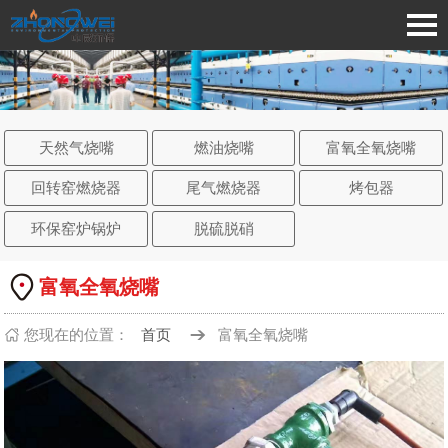
天然气烧嘴
燃油烧嘴
富氧全氧烧嘴
回转窑燃烧器
尾气燃烧器
烤包器
环保窑炉锅炉
脱硫脱硝
富氧全氧烧嘴
您现在的
位置：
首页
富氧全氧烧嘴