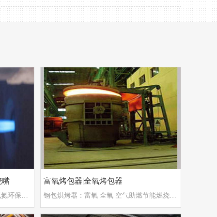
烧嘴
富氧烤包器|全氧烤包器
天然气烧嘴：直焰平焰烧嘴 节能低氮环保达标
钢包烘烤器：富氧 全氧 空气助燃节能燃烧方式