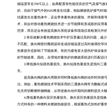
烟温度常在
℃以上，如果配置有性能优良的空气及煤气换
700
的，但由于烟气中的
将发生结露，例如燃烧焦炉煤气时烟
H2O
结露发生在蓄热体中，还会带来蓄热体的腐蚀、炸裂和堵塞
术，则会对推动蓄热燃烧技术进一步节能降耗形成新的应用
挖潜，而且还会有效提高换向系统设备和现场仪表检测元件
有应效解决蓄热燃烧技术中炉压普遍过高的问题，减少
2.
不匹配、换向阀密封圈易损坏造成排烟温度过高时难调控等
热量损失也影响了节能效果。有的为避免冒火损伤炉体设备
的节能效果。因此，合理地对蓄热炉的燃烧系统进行匹配设
降低换向短路热量损失。换向短路热量损失是指向三通
3.
失。
提高换向阀的换向周期并同时降低换向阀的动作时间便可
法。例如，蓄热燃烧技术早期采用的三通换向阀常为翻板式
先关闭切断燃料侧阀板，从而使换向动作期间的燃料损失大幅
降低蓄热换向盲区热量损失。换向盲区热量损失是指换
4.
方式特有的一种燃料未燃烧热能损失，根据蓄热式加热炉蓄