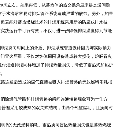
左右。如果再低，从蓄热体的热交换角度来讲是没问题
10%
溶于水滴后容易对排烟管路系统造成严重的酸蚀。另外，如果
。但若能对蓄热燃烧技术的排烟系统采用新的防腐或排水技
在实践运行中可行有效，不仅可进一步降低排烟温度得到节能
排烟换向时间上的矛盾、排烟系统管道设计阻力与实际抽力
炉门冒火严重，不仅对炉体周围设备造成较大损伤，炉膛冒火
但付烟道排烟同样增加了排烟热量损失，降低了蓄热式加热炉
施。
压路连通后造成的煤气直接被吸入排烟管路的无效燃料消耗损
消除煤气管路和排烟管路的瞬间连通短路现象可为**佳方
则普遍采用较成熟的双关式结构，由两个气缸驱动，且换向时
排掉的无效燃料消耗。蓄热换向盲区热量损失也是蓄热燃烧