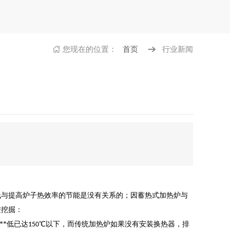
您现在的
位置：
首页
行业新闻
低与提高炉子热效率的节能是没有关系的；因蓄热式加热炉与
进挖掘：
**低已达
℃以下，而传统加热炉如果没有安装换热器，排
150