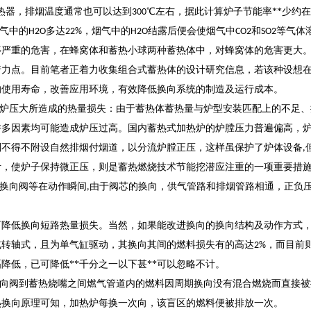
热器，排烟温度通常也可以达到
℃左右，据此计算炉子节能率**少约在
300
气中的
多达
，烟气中的
结露后便会使烟气中
和
等气体
H2O
22%
H2O
CO2
SO2
等严重的危害，在蜂窝体和蓄热小球两种蓄热体中，对蜂窝体的危害更大
着力点。目前笔者正着力收集组合式蓄热体的设计研究信息，若该种设想
的使用寿命，改善应用环境，有效降低换向系统的制造及运行成本。
炉压大所造成的热量损失：由于蓄热体蓄热量与炉型安装匹配上的不足、
许多因素均可能造成炉压过高。国内蓄热式加热炉的炉膛压力普遍偏高，
则不得不附设自然排烟付烟道，以分流炉膛正压，这样虽保护了炉体设备
,
计，使炉子保持微正压，则是蓄热燃烧技术节能挖潜应注重的一项重要措
换向阀等在动作瞬间
由于阀芯的换向，供气管路和排烟管路相通，正负
,
降低换向短路热量损失。当然，如果能改进换向的换向结构及动作方式，
或转轴式，且为单气缸驱动，其换向其间的燃料损失有的高达
，而目前
2%
降低，已可降低**千分之一以下甚**可以忽略不计。
向阀到蓄热烧嘴之间燃气管道内的燃料因周期换向没有混合燃烧而直接被
热换向原理可知，加热炉每换一次向，该盲区的燃料便被排放一次。