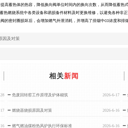
并提高蓄热体的热容，降低换向阀单位时间内的换向次数，从而降低蓄热
蓄热燃烧系统中各类设备和易损备件材料及时更换维修，以避免各种非正
换阀的密封圈损坏后，会增加燃气外泄消耗，并增高了排烟中
浓度和排
CO
原因及对策
相关
新闻
-28
危废回转窑工作原理及炉体砌筑
2026-6-17
-17
燃烧器烧损原因及对策
2026-6-16
-16
燃气燃油煤粉热风炉执行环保标准
2026-6-16