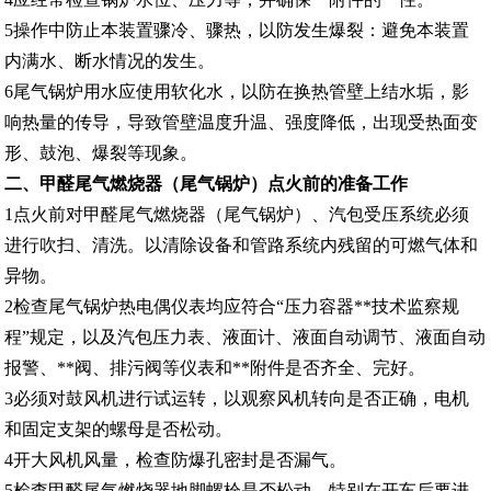
5操作中防止本装置
骤冷
、
骤热
，以防发生爆裂：避免本装置
内满水、断水情况的发生。
6尾气锅炉用水应使用软化水，以防在换热管壁上结水垢，影
响热量的传导，导致管壁温度升温、强度降低，出现受热面变
形、鼓泡、爆裂等现象。
二、甲醛尾气
燃烧器
（尾气
锅炉
）点火前的准备工作
1点火前对甲醛尾气
燃烧器
（尾气
锅炉
）、汽包受压系统必须
进行吹扫、清洗。以清除设备和管路系统内残留的可燃气体和
异物。
2检查尾
气锅炉
热电偶仪表均应符合
“压力容器**技术监察规
程”规定，以及汽包压力表、液面计、液面自动调节、液
面
自动
报警、**阀、排污阀等仪表和**附件是否齐全、完好。
3必须对鼓风机进行试运转，以观察风机转向是否正确，电机
和固定支架的螺母是否松动。
4开大风机风量，检查防爆孔密封是否漏气。
5检查甲醛尾气
燃烧器
地脚螺栓是否松动，特别在开车后要进