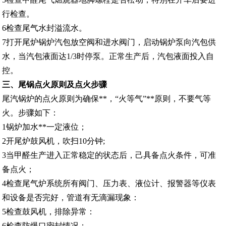
行检查。
6检查尾气水封溢流水。
7
打开
尾
炉
锅炉
汽包放空
阀
和进水阀门，启动锅炉泵向汽包供
水，当汽包液面达
1/3时停泵。正常生产后，汽包液面投入自
控。
三、尾锅点火原则及点火步骤
尾汽锅炉的点火原则为确保**，“火等气”**原则，不要气等
火。
步骤
如
下：
1锅炉加水**一定液位；
2开尾炉鼓风机，吹扫10分钟;
3当甲醛生产进入正常稳定的状态后，己具备点火条件，可准
备点
火；
4检查尾气炉系统所有阀门、压力表、液位计、报警器等仪表
和设备是否完好，管道有无滴漏现象：
5检查鼓风机，排除异常：
6检查防爆口密封情况；