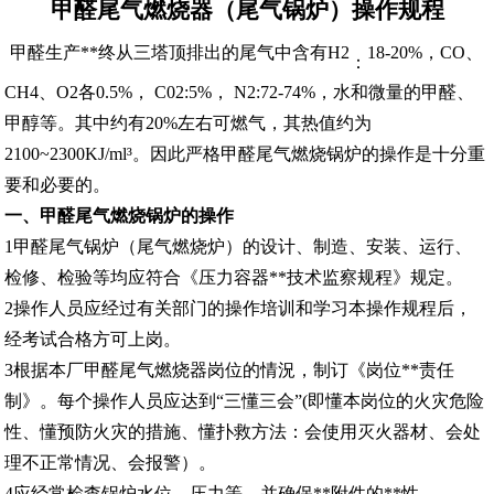
甲醛尾气
燃烧器
（尾气
锅炉
）操作规程
甲醛生产**终从三塔顶排出的尾气中含有
H2
18-20%，
CO
、
：
CH4
、
O2
各0.5%， C02:
5%， N2:
72-74%，水和微量的甲醛、
甲醇等。其中约有20%左右可燃气，其热值约为
2100~2300KJ/ml³
。因此严格甲醛尾气燃烧锅炉的操作是十分重
要和必要的。
一、甲醛尾气燃烧锅炉的操作
1甲醛尾气
锅炉
（尾气燃烧炉
）
的设计、制造、安装、运行、
检修、检验等均应符合《压力容器**技术监察规程》规定。
2操作人员应经过有关部门的操作培训和学习本操作规程后，
经考试合格方可上岗。
3根据本厂甲醛尾气
燃烧器
岗位的情況，制订《岗位**责任
制》
。
每个操作人员应达到
“三懂三会”(即懂本岗位的
火灾
危险
性、懂预防火灾的措施、懂扑救方法：会使用灭火
器材
、会处
理不正常情况、会报警）。
4应经常检查
锅炉
水位、压力等，并确保**附件的**性。